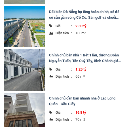
Đất biển Đà Nẵng hạ tầng hoàn chỉnh, sổ đỏ
có sẵn gần sông Cổ Cò. Sân golf và chuỗi
resort 5*
2.39 tỷ
Giá
:
100m²
Diện tích
:
Chính chủ bán nhà 1 trệt 1 lầu, đường Đoàn
Nguyễn Tuấn, Tân Quý Tây, Bình Chánh giá
1.25 tỷ sổ sẵn
1.25 tỷ
Giá
:
66 m²
Diện tích
:
Chính chủ cần bán nhanh nhà ở Lạc Long
Quân - Cầu Giấy
16,8 tỷ
Giá
:
70 m2
Diện tích
: