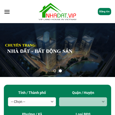
Đăng tin
Tỉnh / Thành phố
Quận / Huyện
Phường / Xã
Loại BĐS