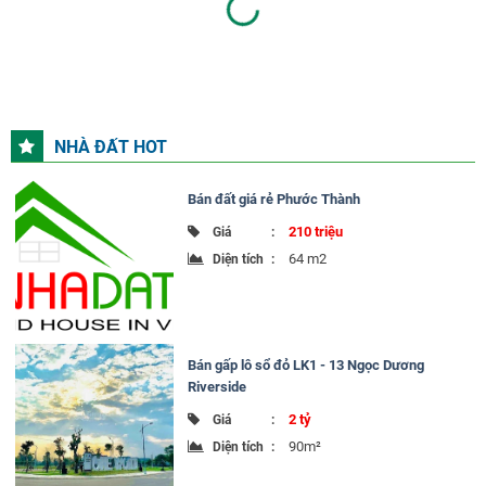
NHÀ ĐẤT HOT
Bán đất giá rẻ Phước Thành
210 triệu
Giá
:
64 m2
Diện tích
:
Bán gấp lô sổ đỏ LK1 - 13 Ngọc Dương
Riverside
2 tỷ
Giá
:
90m²
Diện tích
: