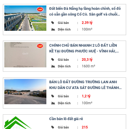
Đất biển Đà Nẵng hạ tầng hoàn chỉnh, sổ đỏ
có sẵn gần sông Cổ Cò. Sân golf và chuỗi
resort 5*
2.39 tỷ
Giá bán
:
100m²
Diện tích
:
CHÍNH CHỦ BÁN NHANH 2 LÔ ĐẤT LIỀN
KỀ TẠI ĐƯỜNG PHƯỚC HUỆ - VĨNH HẢI,
GIÁ CỰC RẺ
20,3 tỷ
Giá bán
:
1600 m²
Diện tích
:
BÁN LÔ ĐẤT ĐƯỜNG TRƯỜNG LAN ANH
KHU DÂN CƯ ATA SÁT ĐƯỜNG LÊ THÁNH
TÔNG
1,2 tỷ
Giá bán
:
100m²
Diện tích
:
Cần bán lô đất giá rẻ
215
Giá bán
: