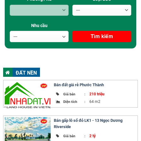
Nhu cầu
ĐẤT NỀN
Bán đất giá rẻ Phước Thành
210 triệu
Giá bán
:
64 m2
Diện tích
:
Bán gấp lô sổ đỏ LK1 - 13 Ngọc Dương
Riverside
2 tỷ
Giá bán
: