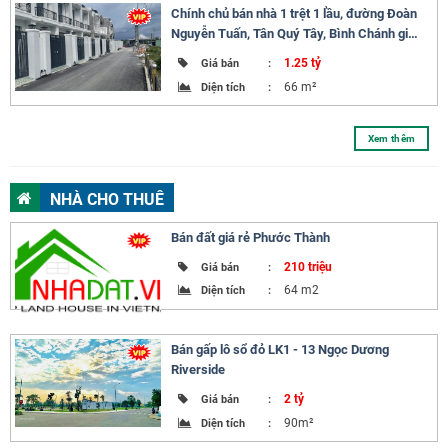
Chính chủ bán nhà 1 trệt 1 lầu, đường Đoàn
Nguyễn Tuấn, Tân Quý Tây, Bình Chánh giá
1.25 tỷ sổ sẵn
1.25 tỷ
Giá bán
:
66 m²
Diện tích
:
Xem thêm
NHÀ CHO THUÊ
Bán đất giá rẻ Phước Thành
210 triệu
Giá bán
:
64 m2
Diện tích
:
Bán gấp lô sổ đỏ LK1 - 13 Ngọc Dương
Riverside
2 tỷ
Giá bán
:
90m²
Diện tích
: