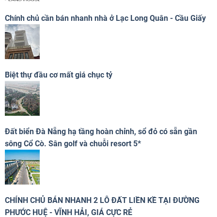
Chính chủ cần bán nhanh nhà ở Lạc Long Quân - Cầu Giấy
Biệt thự đầu cơ mất giá chục tỷ
Đất biển Đà Nẵng hạ tầng hoàn chỉnh, sổ đỏ có sẵn gần
sông Cổ Cò. Sân golf và chuỗi resort 5*
CHÍNH CHỦ BÁN NHANH 2 LÔ ĐẤT LIỀN KỀ TẠI ĐƯỜNG
PHƯỚC HUỆ - VĨNH HẢI, GIÁ CỰC RẺ