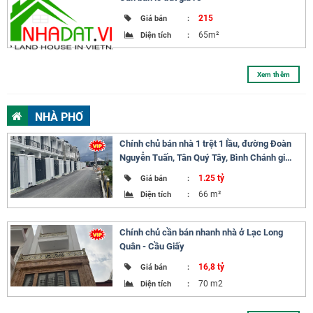
215
Giá bán
:
65m²
Diện tích
:
Xem thêm
NHÀ PHỐ
Chính chủ bán nhà 1 trệt 1 lầu, đường Đoàn
Nguyễn Tuấn, Tân Quý Tây, Bình Chánh giá
1.25 tỷ sổ sẵn
1.25 tỷ
Giá bán
:
66 m²
Diện tích
:
Chính chủ cần bán nhanh nhà ở Lạc Long
Quân - Cầu Giấy
16,8 tỷ
Giá bán
:
70 m2
Diện tích
: