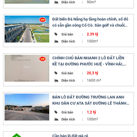
90m²
Diện tích
:
Đất biển Đà Nẵng hạ tầng hoàn chỉnh, sổ đỏ
có sẵn gần sông Cổ Cò. Sân golf và chuỗi
resort 5*
2.39 tỷ
Giá bán
:
100m²
Diện tích
:
CHÍNH CHỦ BÁN NHANH 2 LÔ ĐẤT LIỀN
KỀ TẠI ĐƯỜNG PHƯỚC HUỆ - VĨNH HẢI,
GIÁ CỰC RẺ
20,3 tỷ
Giá bán
:
1600 m²
Diện tích
:
BÁN LÔ ĐẤT ĐƯỜNG TRƯỜNG LAN ANH
KHU DÂN CƯ ATA SÁT ĐƯỜNG LÊ THÁNH
TÔNG
1,2 tỷ
Giá bán
:
100m²
Diện tích
:
Cần bán lô đất giá rẻ