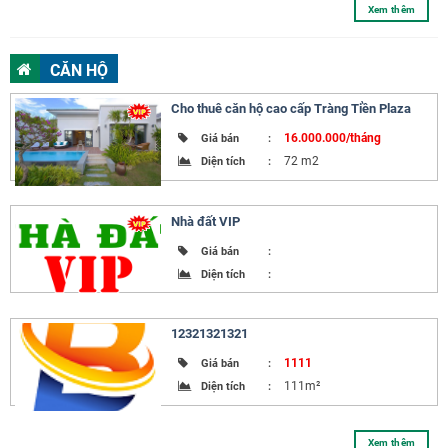
Xem thêm
CĂN HỘ
Cho thuê căn hộ cao cấp Tràng Tiền Plaza
16.000.000/tháng
Giá bán
:
72 m2
Diện tích
:
Nhà đất VIP
Giá bán
:
Diện tích
:
12321321321
1111
Giá bán
:
111m²
Diện tích
:
Xem thêm