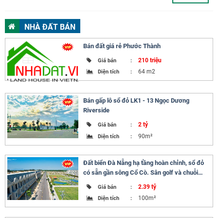
NHÀ ĐẤT BÁN
Bán đất giá rẻ Phước Thành
210 triệu
Giá bán
:
64 m2
Diện tích
:
Bán gấp lô sổ đỏ LK1 - 13 Ngọc Dương
Riverside
2 tỷ
Giá bán
:
90m²
Diện tích
:
Đất biển Đà Nẵng hạ tầng hoàn chỉnh, sổ đỏ
có sẵn gần sông Cổ Cò. Sân golf và chuỗi
resort 5*
2.39 tỷ
Giá bán
:
100m²
Diện tích
: